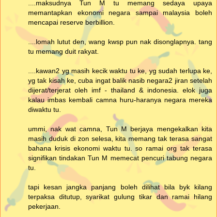
....maksudnya Tun M tu memang sedaya upaya
memantapkan ekonomi negara sampai malaysia boleh
mencapai reserve berbillion.
....lomah lutut den, wang kwsp pun nak disonglapnya. tang
tu memang duit rakyat.
....kawan2 yg masih kecik waktu tu ke, yg sudah terlupa ke,
yg tak kisah ke, cuba ingat balik nasib negara2 jiran setelah
dijerat/terjerat oleh imf - thailand & indonesia. elok juga
kalau imbas kembali camna huru-haranya negara mereka
diwaktu tu.
ummi, nak wat camna, Tun M berjaya mengekalkan kita
masih duduk di zon selesa, kita memang tak terasa sangat
bahana krisis ekonomi waktu tu. so ramai org tak terasa
signifikan tindakan Tun M memecat pencuri tabung negara
tu.
tapi kesan jangka panjang boleh dilihat bila byk kilang
terpaksa ditutup, syarikat gulung tikar dan ramai hilang
pekerjaan.