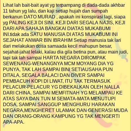
Lihat lah bait-bait ayat yg terpampang di dada-dada akhbar
11 tahun yg lalu, dan kaji setiap hujah dan sumpah
berkanun DATO MURAD , apakah ini konspirasi lagi, siapa
yg PALING KEJI DI SINI, KEJI DARI SEGALA NAJIS, KEJI
DARI APA SAHAJA BANGKAI DIATAS MUKABUMI
INI.tidak ada SATU MANUSIA DI ATAS MUKABUMI INI
SEJAHAT ANWAR BIN IBRAHIM Setiap manusia tak lari
dari melakukan dosa samaada kecil mahupun besar,
sejahat-jahat lelaki, kalau dia gila betina pun, atau main judi,
tapi tak lah sampai HARTA NEGARA DIROMPAK
SEWENANG-WENANGNYA MCM MOYANG DIA YG
PUNYA, TAK LAH SAMPAI BINI SETIAUSAHA PUN
DITALA, SEGALA BALACI DAN DIVER SAMPAI
PEMBACUH KOPI DI LIWAT, ITU TAK TERMASUK
PELACUR-PELACUR YG DIBEKALKAN OLEH NALLA
DARI CHINA, SAMPAI MEMFITNAH YG MELAMPAU KE
ATAS SAYA DAN TUN M SEMATA-MATA MENUTUPI
DOSA, SAMPAI SANGGUP MENGHURU HARAKAN
NEGARA,MENGHERET ULAMAK DAN GENERASI MUDA
DAN ORANG-ORANG KAMPUNG YG TAK MENGERTI
APA-APA.