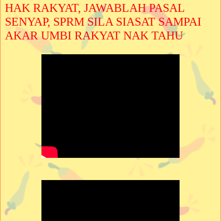
HAK RAKYAT, JAWABLAH PASAL
SENYAP, SPRM SILA SIASAT SAMPAI
AKAR UMBI RAKYAT NAK TAHU