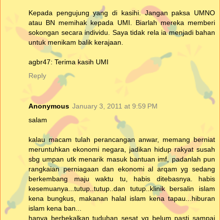
Kepada pengujung yang di kasihi. Jangan paksa UMNO
atau BN memihak kepada UMI. Biarlah mereka memberi
sokongan secara individu. Saya tidak rela ia menjadi bahan
untuk menikam balik kerajaan.
agbr47: Terima kasih UMI
Reply
Anonymous
January 3, 2011 at 9:59 PM
salam
kalau macam tulah perancangan anwar, memang berniat
meruntuhkan ekonomi negara, jadikan hidup rakyat susah
sbg umpan utk menarik masuk bantuan imf, padanlah pun
rangkaian perniagaan dan ekonomi al arqam yg sedang
berkembang maju waktu tu, habis ditebasnya. habis
kesemuanya...tutup..tutup..dan tutup..klinik bersalin islam
kena bungkus, makanan halal islam kena tapau...hiburan
islam kena ban...
hanya berbekalkan tuduhan sesat yg belum pasti sampai