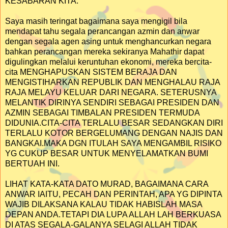
KESABARAN KITA.
Saya masih teringat bagaimana saya mengigil bila
mendapat tahu segala perancangan azmin dan anwar
dengan segala agen asing untuk menghancurkan negara
bahkan perancangan mereka sekiranya Mahathir dapat
digulingkan melalui keruntuhan ekonomi, mereka bercita-
cita MENGHAPUSKAN SISTEM BERAJA DAN
MENGISTIHARKAN REPUBLIK DAN MENGHALAU RAJA
RAJA MELAYU KELUAR DARI NEGARA. SETERUSNYA
MELANTIK DIRINYA SENDIRI SEBAGAI PRESIDEN DAN
AZMIN SEBAGAI TIMBALAN PRESIDEN TERMUDA
DIDUNIA.CITA-CITA TERLALU BESAR SEDANGKAN DIRI
TERLALU KOTOR BERGELUMANG DENGAN NAJIS DAN
BANGKAI.MAKA DGN ITULAH SAYA MENGAMBIL RISIKO
YG CUKUP BESAR UNTUK MENYELAMATKAN BUMI
BERTUAH INI.
LIHAT KATA-KATA DATO MURAD, BAGAIMANA CARA
ANWAR IAITU, PECAH DAN PERINTAH, APA YG DIPINTA
WAJIB DILAKSANA KALAU TIDAK HABISLAH MASA
DEPAN ANDA.TETAPI DIA LUPA ALLAH LAH BERKUASA
DI ATAS SEGALA-GALANYA SELAGI ALLAH TIDAK