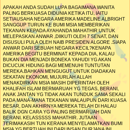
APAKAH ANDA SUDAH LUPA BAGAIMANA WANITA
PALING BERKUASA DIDUNIA KETIKA ITU, IAITU
SETIAUSAHA NEGARA AMERIKA MADELINE ALBRIGHT
SANGGUP TURUN KE BUMI MSIA MEMBERIKAN
TEKANAN KEPADA AYAHANDA MAHATHIR UNTUK
MELEPASKAN ANWAR ,DIIKUTI OLEH 7 SENAT, DAN
DISUSULI PULA OLEH NAIB PRESIDEN ALGORE .SIAPA
ANWAR DARI SEBUAH NEGARA KECIL?KENAPA
AMERIKA BEGITU BERMINAT KEPADA DIA, KALAU
BUKAN DIA MENJADI BONEKA YAHUDI YG AKAN
DICUCUK HIDUNG BAGI MEMENUHI TUNTUTAN
MEREKA.BAHKAN MENGUGUT UNTUK DIADAKAN
SEKATAN EKONOMI, MUJURLAH ALLAH
MENAKDIRKAN MSIA MASIH DIPERINTAH OLEH
KHALIFAH ISLAM BERMARUAH YG TEGAS, BERANI,
ANAK JANTAN YG TIDAK AKAN TUNDUK SAMA SEKALI
PADA MANA-MANA TEKANAN WALAUPUN DARI KUASA
BESAR, DAN AKHIRNYA MEREKA TELAH DI HALAU
BALIK DGN CARA YG PALING BERMARUAH DAN
BERANI. KELASSSSS MAHATHIR. JUTAAN
TERIMAKASIH TUN KERANA MENYELAMATKAN BUMI
MSIA YG BERTUAH INI DARI INSAN DURJANA INI,