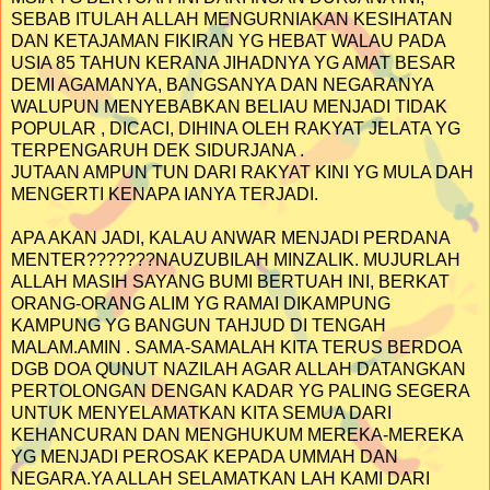
SEBAB ITULAH ALLAH MENGURNIAKAN KESIHATAN
DAN KETAJAMAN FIKIRAN YG HEBAT WALAU PADA
USIA 85 TAHUN KERANA JIHADNYA YG AMAT BESAR
DEMI AGAMANYA, BANGSANYA DAN NEGARANYA
WALUPUN MENYEBABKAN BELIAU MENJADI TIDAK
POPULAR , DICACI, DIHINA OLEH RAKYAT JELATA YG
TERPENGARUH DEK SIDURJANA .
JUTAAN AMPUN TUN DARI RAKYAT KINI YG MULA DAH
MENGERTI KENAPA IANYA TERJADI.
APA AKAN JADI, KALAU ANWAR MENJADI PERDANA
MENTER???????NAUZUBILAH MINZALIK. MUJURLAH
ALLAH MASIH SAYANG BUMI BERTUAH INI, BERKAT
ORANG-ORANG ALIM YG RAMAI DIKAMPUNG
KAMPUNG YG BANGUN TAHJUD DI TENGAH
MALAM.AMIN . SAMA-SAMALAH KITA TERUS BERDOA
DGB DOA QUNUT NAZILAH AGAR ALLAH DATANGKAN
PERTOLONGAN DENGAN KADAR YG PALING SEGERA
UNTUK MENYELAMATKAN KITA SEMUA DARI
KEHANCURAN DAN MENGHUKUM MEREKA-MEREKA
YG MENJADI PEROSAK KEPADA UMMAH DAN
NEGARA.YA ALLAH SELAMATKAN LAH KAMI DARI