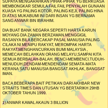
SUPAYA MENGARAHKAN PIHAK-PIHAK YG BERKUASA
MEMBONGKAR SEMULA FAIL FAIL PENYALAH GUNAAN
KUASA YG PALING KOTOR, PALING KEJI, PALING HINA
DI ATAS MUKABUMI INI DARI INSAN YG BERNAMA
SANG ANWAR BIN IBRAHIM.
DIA BUAT BANK NEGARA SEPERTI HARTA KARUN
MOYANG DIA ZAMAN BERZAMAN.MENGGIGIL
RASANYA BILA BERCAKAP PASAL MANUSIA PALING
CILAKA NI MENIPU RAKYAT, MEROMPAK HARTA
RAKYAT,MENGHANCURKAN BUMI MALAYSIA ,
MEMECAH BELAHKAN ORANG MELAYU,SAMPAI KITA
SEMUA BERBALAH-BALAH, BENCI-MEMBENCI.TUDUH-
MENUDUH,DENDAM-MENDENDAM SEMATA-MATA
KERANA SATU MANUSIA BANGSAT AKHLAK, BANGSAT
IMAN.
BACA BEBERAPA BAIT PETIKAN DARI AKHBAR NEW
STRAITS TIMES DAN UTUSAN YG BERTARIKH 29HB
OKTOBER TAHUN 1999.
1) ANWAR KAWAL AKAUN 3 BILLION