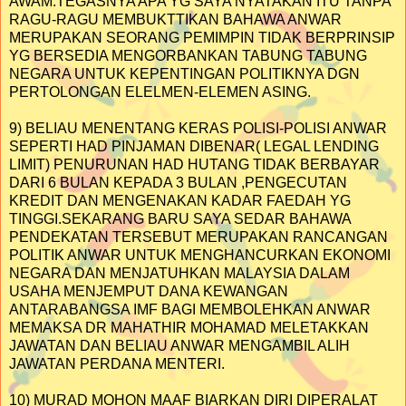
AWAM.TEGASNYA APA YG SAYA NYATAKAN ITU TANPA
RAGU-RAGU MEMBUKTTIKAN BAHAWA ANWAR
MERUPAKAN SEORANG PEMIMPIN TIDAK BERPRINSIP
YG BERSEDIA MENGORBANKAN TABUNG TABUNG
NEGARA UNTUK KEPENTINGAN POLITIKNYA DGN
PERTOLONGAN ELELMEN-ELEMEN ASING.
9) BELIAU MENENTANG KERAS POLISI-POLISI ANWAR
SEPERTI HAD PINJAMAN DIBENAR( LEGAL LENDING
LIMIT) PENURUNAN HAD HUTANG TIDAK BERBAYAR
DARI 6 BULAN KEPADA 3 BULAN ,PENGECUTAN
KREDIT DAN MENGENAKAN KADAR FAEDAH YG
TINGGI.SEKARANG BARU SAYA SEDAR BAHAWA
PENDEKATAN TERSEBUT MERUPAKAN RANCANGAN
POLITIK ANWAR UNTUK MENGHANCURKAN EKONOMI
NEGARA DAN MENJATUHKAN MALAYSIA DALAM
USAHA MENJEMPUT DANA KEWANGAN
ANTARABANGSA IMF BAGI MEMBOLEHKAN ANWAR
MEMAKSA DR MAHATHIR MOHAMAD MELETAKKAN
JAWATAN DAN BELIAU ANWAR MENGAMBIL ALIH
JAWATAN PERDANA MENTERI.
10) MURAD MOHON MAAF BIARKAN DIRI DIPERALAT