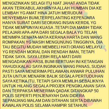
MENGIZINKAN SELAGI ITU NIAT JAHAT ANDA TIDAK
AKAN TERKABUL.AKHIRNYA ALLAH HUMBAN DIA KE
LEMBAH YG AMAT HINA JATUH MERUDUM
MENYEMBAH BUMI,TERPELANTING KEPENJARA
HANYA SURAT DARI SEORANG INSAN KERDIL YG
TIDAK MEMPUNYAI KUASA .TETAPI DIA MASIH TIDAK
PELAJARI APA-APA DARI SEGALA BALA YG TELAH
MENIMPA SEMATA-MATA KERANA HARTA DAN WANG
ROMPAKAN YG MASIH MENGUNUNG TINGGINYA, DIA
TAU BEGITU MUDAH MEMBELI HATI ORANG MELAYU
YG RENDAH MORAL DAN RENDAH IMAN, TETAPI
TIDAK SAYA. SAYA LEBIH RELA MATI DARI
MENGADAIKAN HASIL BUMI BERTUAH INI KETANGAN
YAHUDI.KALAU SAYA INGINKAN WANG PANAS, SUDAH
PASTI SAYA MENERIMA PELAWAAN ANWAR PULUHAN
JUTA UNTUK MENARIK BALIK SEGALA PERTUDUHAN
SAYA KETIKA ITU, TETAPI SAYA MEMILIH SEBALIKNYA
UNTUK HILANG SEGALA PROJEK PENGIKLANAN SAYA
DAN TERPAKSA MENERIMA QADAK DITANGKAP 50
POLIS SEPERTI PENJENAYAH DAN DIDERA
SEPANJANG MALAM DAN DITAHAN SERTA DIBAWAH
KAWALAN POLIS SELAMA HAMPIR SETAHUN.