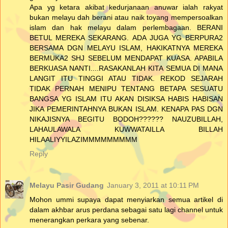
Apa yg ketara akibat kedurjanaan anuwar ialah rakyat
bukan melayu dah berani atau naik toyang mempersoalkan
islam dan hak melayu dalam perlembagaan. BERANI
BETUL MEREKA SEKARANG. ADA JUGA YG BERPURA2
BERSAMA DGN MELAYU ISLAM, HAKIKATNYA MEREKA
BERMUKA2 SHJ SEBELUM MENDAPAT KUASA. APABILA
BERKUASA NANTI....RASAKANLAH KITA SEMUA DI MANA
LANGIT ITU TINGGI ATAU TIDAK. REKOD SEJARAH
TIDAK PERNAH MENIPU TENTANG BETAPA SESUATU
BANGSA YG ISLAM ITU AKAN DISIKSA HABIS HABISAN
JIKA PEMERINTAHNYA BUKAN ISLAM. KENAPA PAS DGN
NIKAJISNYA BEGITU BODOH?????? NAUZUBILLAH,
LAHAULAWALA KUWWATAILLA BILLAH
HILAALIYYILAZIMMMMMMMMM
Reply
Melayu Pasir Gudang
January 3, 2011 at 10:11 PM
Mohon ummi supaya dapat menyiarkan semua artikel di
dalam akhbar arus perdana sebagai satu lagi channel untuk
menerangkan perkara yang sebenar.