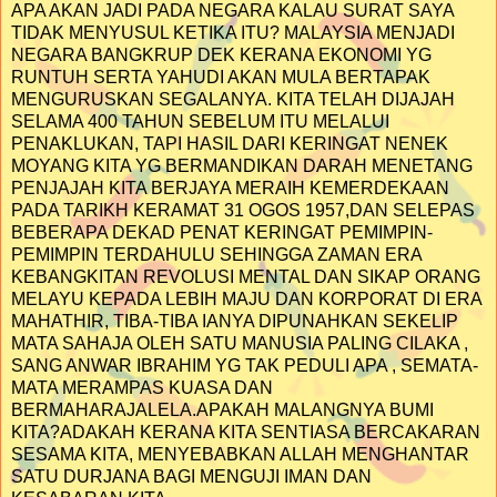
APA AKAN JADI PADA NEGARA KALAU SURAT SAYA
TIDAK MENYUSUL KETIKA ITU? MALAYSIA MENJADI
NEGARA BANGKRUP DEK KERANA EKONOMI YG
RUNTUH SERTA YAHUDI AKAN MULA BERTAPAK
MENGURUSKAN SEGALANYA. KITA TELAH DIJAJAH
SELAMA 400 TAHUN SEBELUM ITU MELALUI
PENAKLUKAN, TAPI HASIL DARI KERINGAT NENEK
MOYANG KITA YG BERMANDIKAN DARAH MENETANG
PENJAJAH KITA BERJAYA MERAIH KEMERDEKAAN
PADA TARIKH KERAMAT 31 OGOS 1957,DAN SELEPAS
BEBERAPA DEKAD PENAT KERINGAT PEMIMPIN-
PEMIMPIN TERDAHULU SEHINGGA ZAMAN ERA
KEBANGKITAN REVOLUSI MENTAL DAN SIKAP ORANG
MELAYU KEPADA LEBIH MAJU DAN KORPORAT DI ERA
MAHATHIR, TIBA-TIBA IANYA DIPUNAHKAN SEKELIP
MATA SAHAJA OLEH SATU MANUSIA PALING CILAKA ,
SANG ANWAR IBRAHIM YG TAK PEDULI APA , SEMATA-
MATA MERAMPAS KUASA DAN
BERMAHARAJALELA.APAKAH MALANGNYA BUMI
KITA?ADAKAH KERANA KITA SENTIASA BERCAKARAN
SESAMA KITA, MENYEBABKAN ALLAH MENGHANTAR
SATU DURJANA BAGI MENGUJI IMAN DAN