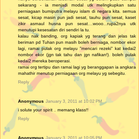
sekarang - ia menjadi modal utk melingkupkan satu
perniagaan bumiputra melayu islam di negara kita. semua
sesat, kicap masin pun jadi sesat, tauhu pun sesat, kaset
zikir asmaul husna pun sesat....wooo...rupa2nya utk
menutupi kesesatan diri sendiri la tu.
kalau nak banding, org kapiak yg terang dan jelas tak
beriman pd Tuhan pun masih boleh berniaga, nombor ekor
lagi, ramai pulak org melayu "mencari rezeki" kat kedai2
nombor ekor (jgn tak tahu dan jgn nafikan!). boleh pulak
kedai2 mereka beroperasi.
ramai org tertipu dan ramai lagi yg beranggapan ia angkara
mahathir menutup perniagaan org melayu yg sebegitu.
Reply
Anonymous
January 3, 2011 at 10:02 PM
i solute your spirit .. memang klass!!
Reply
Anonymous
January 3, 2011 at 10:05 PM